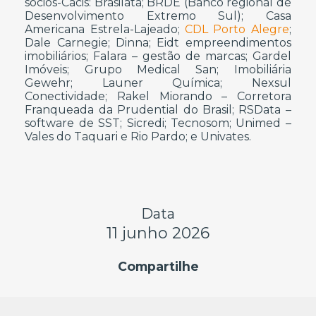
sócios-Cacis: Brasilata; BRDE (Banco regional de
Desenvolvimento Extremo Sul); Casa
Americana Estrela-Lajeado;
CDL Porto Alegre
;
Dale Carnegie; Dinna; Eidt empreendimentos
imobiliários; Falara – gestão de marcas; Gardel
Imóveis; Grupo Medical San; Imobiliária
Gewehr; Launer Química; Nexsul
Conectividade; Rakel Miorando – Corretora
Franqueada da Prudential do Brasil; RSData –
software de SST; Sicredi; Tecnosom; Unimed –
Vales do Taquari e Rio Pardo; e Univates.
Data
11 junho 2026
Compartilhe