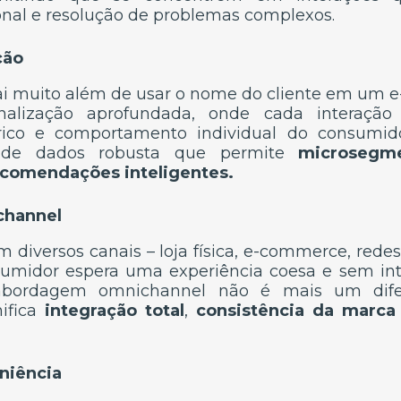
onal e resolução de problemas complexos.
ção
ai muito além de usar o nome do cliente em um e-
alização aprofundada, onde cada interação
tórico e comportamento individual do consumid
e de dados robusta que permite
microsegme
ecomendações inteligentes.
channel
m diversos canais – loja física, e-commerce, rede
nsumidor espera uma experiência coesa e sem in
 abordagem omnichannel não é mais um dife
nifica
integração total
,
consistência da marca
niência