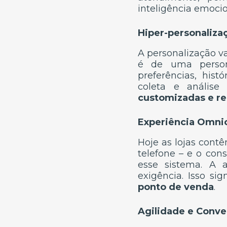
inteligência emoci
Hiper-personaliza
A personalização v
é de uma person
preferências, his
coleta e anális
customizadas e r
Experiência Omni
Hoje as lojas contê
telefone – e o co
esse sistema. A
exigência. Isso sig
ponto de venda
.
Agilidade e Conve