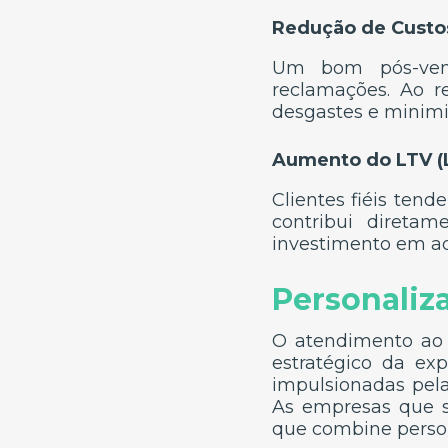
Redução de Custo
Um bom pós-vend
reclamações. Ao r
desgastes e minimi
Aumento do LTV (L
Clientes fiéis te
contribui direta
investimento em aqu
Personaliz
O atendimento ao 
estratégico da ex
impulsionadas pela
As empresas que s
que combine person