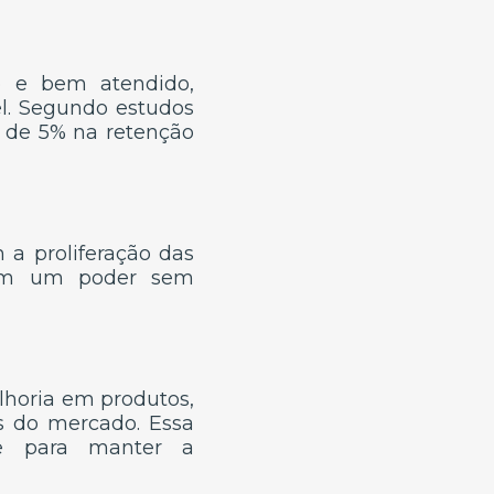
o e bem atendido,
l. Segundo estudos
 de 5% na retenção
 a proliferação das
 tem um poder sem
elhoria em produtos,
es do mercado. Essa
 e para manter a