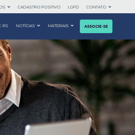
TOS
CADASTRO POSITIVO
LGPD
CONTATO
C-RS
NOTÍCIAS
MATERIAIS
ASSOCIE-SE