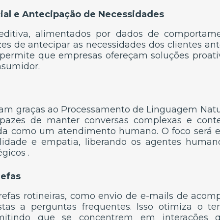
icial e Antecipação de Necessidades
editiva, alimentados por dados de comportame
es de antecipar as necessidades dos clientes a
 permite que empresas ofereçam soluções proat
nsumidor.
ram graças ao Processamento de Linguagem Natu
apazes de manter conversas complexas e conte
uída como um atendimento humano. O foco será e
lidade e empatia, liberando os agentes human
gicos .
efas
refas rotineiras, como envio de e-mails de aco
tas a perguntas frequentes. Isso otimiza o 
rmitindo que se concentrem em interações 