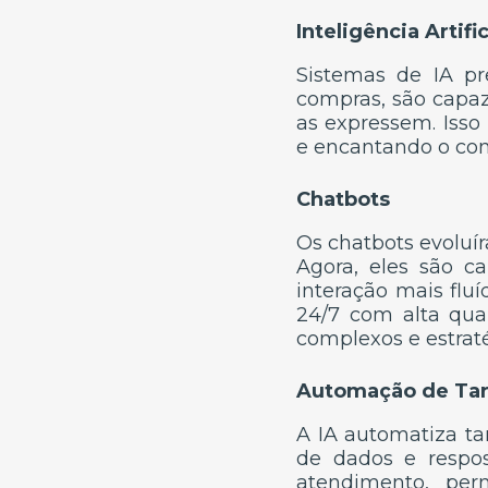
Inteligência Artif
Sistemas de IA pr
compras, são capaz
as expressem. Isso
e encantando o co
Chatbots
Os chatbots evoluí
Agora, eles são c
interação mais fl
24/7 com alta qua
complexos e estraté
Automação de Tar
A IA automatiza ta
de dados e respos
atendimento, pe