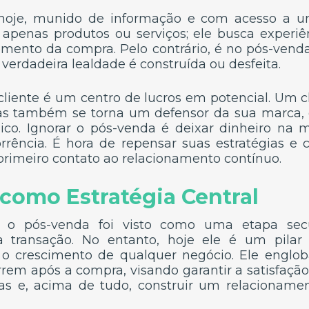
oje, munido de informação e com acesso a um
apenas produtos ou serviços; ele busca experiê
ento da compra. Pelo contrário, é no pós-vend
erdadeira lealdade é construída ou desfeita.
liente é um centro de lucros em potencial. Um cli
as também se torna um defensor da sua marca,
co. Ignorar o pós-venda é deixar dinheiro na me
rrência. É hora de repensar suas estratégias e c
 primeiro contato ao relacionamento contínuo.
como Estratégia Central
 o pós-venda foi visto como uma etapa se
 transação. No entanto, hoje ele é um pilar 
 o crescimento de qualquer negócio. Ele englo
rem após a compra, visando garantir a satisfação 
as e, acima de tudo, construir um relacioname