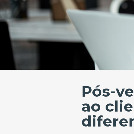
Pós-v
ao cli
difere