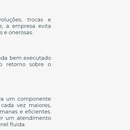
luções, trocas e
e, a empresa evita
 e onerosas.
enda bem executado
o retorno sobre o
para um componente
 cada vez maiores,
manas e eficientes.
cer um atendimento
el fluida.