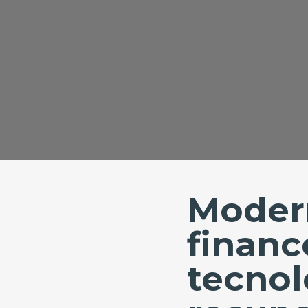
Moder
financ
tecnol