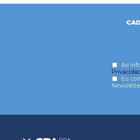
CAD
Ao inf
Privacida
Eu con
Newslette
Please
leave
this
field
empty.