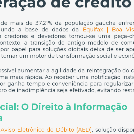
ração de crédito
de mais de 37,21% da população gaúcha enfren
segundo a base de dados da
Equifax | Boa Vis
e credores e devedores tornou-se uma peça-c
 contexto, a transição do antigo modelo de com
 por papel para soluções digitais deixa de ser 
e tornar um motor de transformação social e econ
ssível aumentar a agilidade da reintegração do
a mais rápida. Ao receber uma notificação ins
or ganha tempo e conveniência para regularizar
o de inadimplência seja efetivado, evitando restr
ial: O Direito à Informação
a
o
Aviso Eletrônico de Débito (AED)
, solução dispo