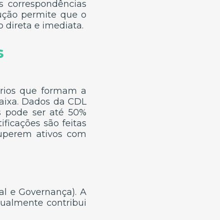
as correspondências
olução permite que o
 direta e imediata.
s
rios que formam a
aixa. Dados da CDL
s pode ser até 50%
ificações são feitas
cuperem ativos com
al e Governança). A
nualmente contribui