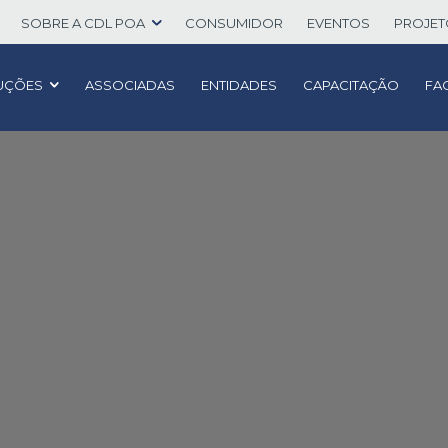
SOBRE A CDL POA
CONSUMIDOR
EVENTOS
PROJE
UÇÕES
ASSOCIADAS
ENTIDADES
CAPACITAÇÃO
FA