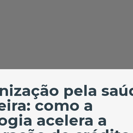
nização pela saú
eira: como a
ogia acelera a