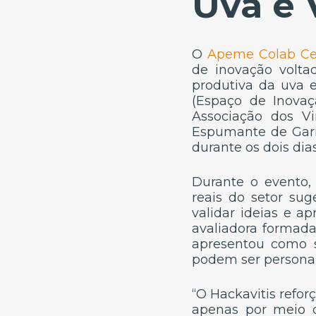
Uva e 
O
Apeme Colab Ce
de inovação volta
produtiva da uva e
(Espaço de Inova
Associação dos Vi
Espumante de Garib
durante os dois dias
Durante o evento,
reais do setor sug
validar ideias e a
avaliadora formada
apresentou como 
podem ser personali
“O Hackavitis refo
apenas por meio d