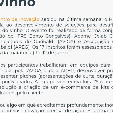
Vinho
ntro de Inovação
sediou, na última semana, o H
da ao desenvolvimento de soluções para desafi
 do vinho. O evento foi realizado de forma con
ção do IFRS Bento Gonçalves), Apeme Colab Ce
nicultores de Garibaldi (AVIGA) e Associação
aldi (APEG). Os 17 inscritos foram assessorado
 da maratona (11 e 12 de junho).
 os participantes trabalharam em equipes para 
eridos pela AVIGA e pela APEG, desenvolver pr
presentar pitches (apresentações de curta dura
 por 5 jurados. A equipe vencedora foi a “Sabores
solução a criação de um e-commerce de kits 
zados pelo cliente.
rçou algo em que acreditamos profundamente: in
e ideias. Inovação precisa de ação. E, acima d