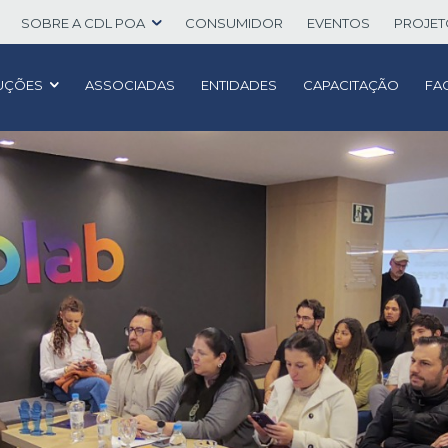
SOBRE A CDL POA
CONSUMIDOR
EVENTOS
PROJE
UÇÕES
ASSOCIADAS
ENTIDADES
CAPACITAÇÃO
FA