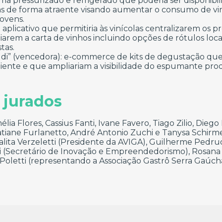
ema pressurizado e refrigerado que poderia ser disponibi
ças de forma atraente visando aumentar o consumo de v
jovens.
: aplicativo que permitiria às vinícolas centralizarem os p
iarem a carta de vinhos incluindo opções de rótulos loca
tas.
ldi” (vencedora): e-commerce de kits de degustação qu
liente e que ampliariam a visibilidade do espumante pro
 jurados
ia Flores, Cassius Fanti, Ivane Favero, Tiago Zilio, Diego 
Katiane Furlanetto, André Antonio Zuchi e Tanysa Schirme
alita Verzeletti (Presidente da AVIGA), Guilherme Pedruc
 (Secretário de Inovação e Empreendedorismo), Rosana 
oletti (representando a Associação Gastrô Serra Gaúcha