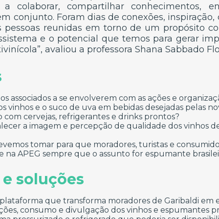
 a colaborar, compartilhar conhecimentos, en
 em conjunto. Foram dias de conexões, inspiração,
tas pessoas reunidas em torno de um propósito 
ssistema e o potencial que temos para gerar im
tivinícola”, avaliou a professora Shana Sabbado Flo
s
os associados a se envolverem com as ações e organizaç
s vinhos e o suco de uva em bebidas desejadas pelas no
o com cervejas, refrigerantes e drinks prontos?
alecer a imagem e percepção de qualidade dos vinhos de
devemos tomar para que moradores, turistas e consumidor
e na APEG sempre que o assunto for espumante brasilei
 e soluções
”: plataforma que transforma moradores de Garibaldi em
ações, consumo e divulgação dos vinhos e espumantes pr