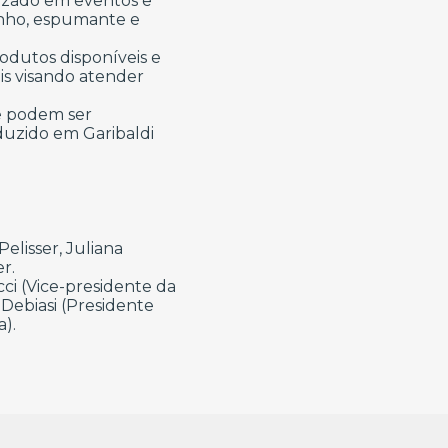
lizado em eventos e
inho, espumante e
rodutos disponíveis e
is visando atender
e podem ser
duzido em Garibaldi
Pelisser, Juliana
r.
ci (Vice-presidente da
Debiasi (Presidente
).