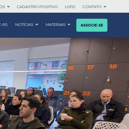
TOS
CADASTRO POSITIVO
LGPD
CONTATO
C-RS
NOTÍCIAS
MATERIAIS
ASSOCIE-SE