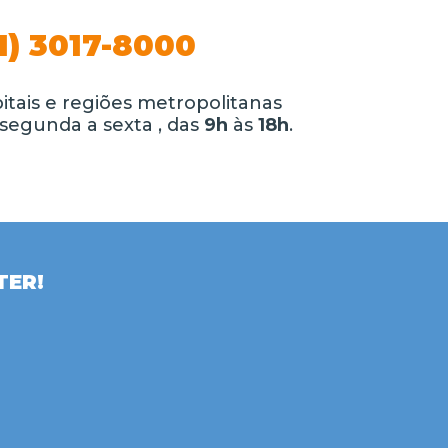
1) 3017-8000
itais e regiões metropolitanas
segunda a sexta , das
9h
às
18h
.
TER!