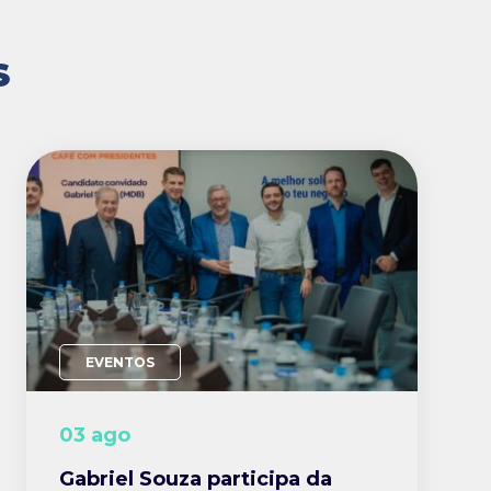
S
EVENTOS
03 ago
Gabriel Souza participa da