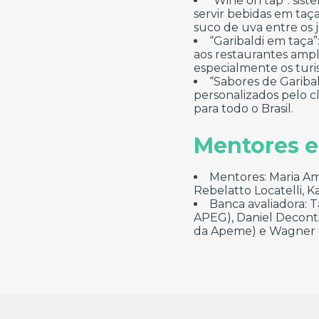
“Wine on tap”: sist
servir bebidas em ta
suco de uva entre os 
“Garibaldi em taça”
aos restaurantes ampl
especialmente os turis
“Sabores de Gariba
personalizados pelo c
para todo o Brasil.
Mentores e
Mentores: Maria Amél
Rebelatto Locatelli, 
Banca avaliadora: T
APEG), Daniel Deconti
da Apeme) e Wagner P