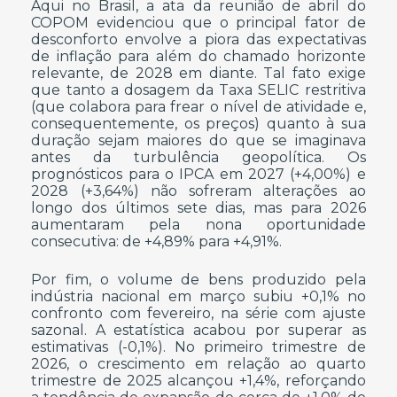
Aqui no Brasil, a ata da reunião de abril do
COPOM evidenciou que o principal fator de
desconforto envolve a piora das expectativas
de inflação para além do chamado horizonte
relevante, de 2028 em diante. Tal fato exige
que tanto a dosagem da Taxa SELIC restritiva
(que colabora para frear o nível de atividade e,
consequentemente, os preços) quanto à sua
duração sejam maiores do que se imaginava
antes da turbulência geopolítica. Os
prognósticos para o IPCA em 2027 (+4,00%) e
2028 (+3,64%) não sofreram alterações ao
longo dos últimos sete dias, mas para 2026
aumentaram pela nona oportunidade
consecutiva: de +4,89% para +4,91%.
Por fim, o volume de bens produzido pela
indústria nacional em março subiu +0,1% no
confronto com fevereiro, na série com ajuste
sazonal. A estatística acabou por superar as
estimativas (-0,1%). No primeiro trimestre de
2026, o crescimento em relação ao quarto
trimestre de 2025 alcançou +1,4%, reforçando