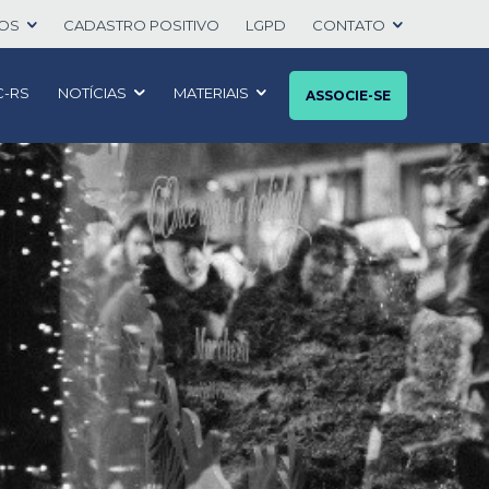
TOS
CADASTRO POSITIVO
LGPD
CONTATO
C-RS
NOTÍCIAS
MATERIAIS
ASSOCIE-SE