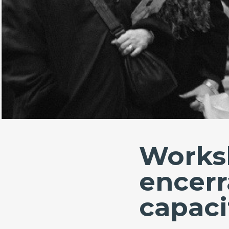
Worksh
encer
capaci