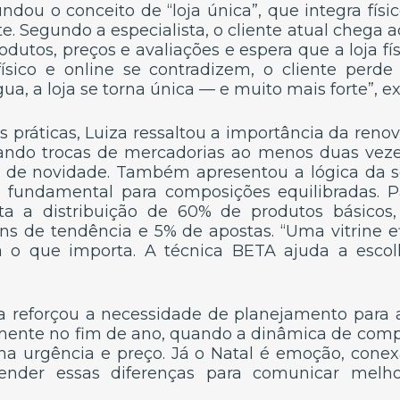
dou o conceito de “loja única”, que integra físi
e. Segundo a especialista, o cliente atual chega 
dutos, preços e avaliações e espera que a loja fí
ísico e online se contradizem, o cliente perd
a, a loja se torna única — e muito mais forte”, ex
s práticas, Luiza ressaltou a importância da ren
dando trocas de mercadorias ao menos duas vez
 de novidade. Também apresentou a lógica da s
 fundamental para composições equilibradas. Pa
nta a distribuição de 60% de produtos básico
ens de tendência e 5% de apostas. “Uma vitrine e
 o que importa. A técnica BETA ajuda a escol
da reforçou a necessidade de planejamento para 
lmente no fim de ano, quando a dinâmica de compr
lha urgência e preço. Já o Natal é emoção, conex
ntender essas diferenças para comunicar melh