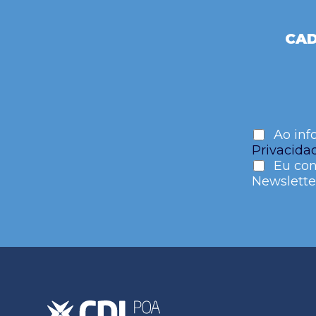
CAD
Ao inf
Privacida
Eu con
Newslette
Please
leave
this
field
empty.