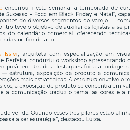
e
encerrou, nesta semana, a temporada de cur
de Sucesso – Foco em Black Friday e Natal”, cap
ipantes de diversos segmentos do varejo — como
ntro teve o objetivo de auxiliar os lojistas a se 
s do calendário comercial, oferecendo técnicas
vendas no fim de ano.
a Issler
, arquiteta com especialização em visu
ne Perfeita, conduziu o workshop apresentando c
temporâneo. Um dos destaques foi a abordagem d
o — estrutura, exposição de produto e comuni
ações mais estratégicas. A estrutura envolve o “e
sicos; a exposição de produto se concentra em val
; e a comunicação traduz o tema, as cores e a 
.
do vende. Quando esses três pilares estão alinha
passa a ser estratégia”, destacou Luiza.