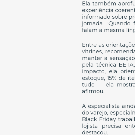
Ela também aprofun
experiência coerent
informado sobre pro
jornada. “Quando f
falam a mesma língu
Entre as orientaçõe
vitrines, recomen
manter a sensação
pela técnica BETA,
impacto, ela orie
estoque, 15% de it
tudo — ela mostra
afirmou.
A especialista ain
do varejo, especia
Black Friday traba
lojista precisa e
destacou.