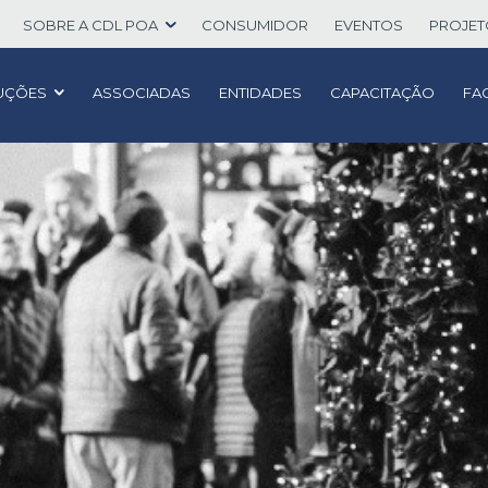
SOBRE A CDL POA
CONSUMIDOR
EVENTOS
PROJE
UÇÕES
ASSOCIADAS
ENTIDADES
CAPACITAÇÃO
FA