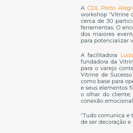
A
CDL Porto Alegr
workshop “Vitrine 
cerca de 30 partic
ferramentas. O enco
dos maiores evento
para potencializar 
A facilitadora
Luiz
fundadora da Vitri
para o varejo con
Vitrine de Sucess
como base para oper
e seus elementos fí
o olhar do cliente
conexão emocional
“Tudo comunica e tu
de ser decoração e 