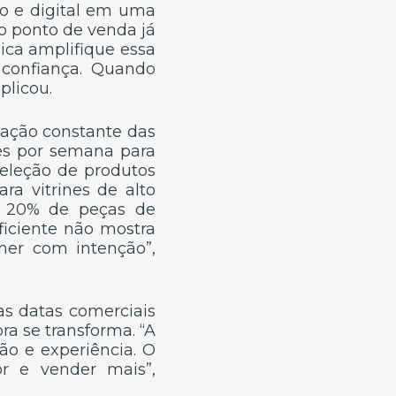
co e digital em uma
ao ponto de venda já
sica amplifique essa
e confiança. Quando
plicou.
ovação constante das
es por semana para
eleção de produtos
ra vitrines de alto
s, 20% de peças de
ficiente não mostra
her com intenção”,
as datas comerciais
a se transforma. “A
ão e experiência. O
or e vender mais”,