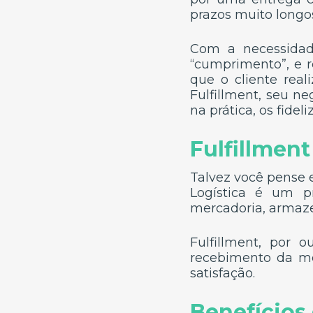
prazos muito longos
Com a necessidade
“cumprimento”, e 
que o cliente rea
Fulfillment, seu neg
na prática, os fide
Fulfillment
Talvez você pense 
Logística é um p
mercadoria, armaze
Fulfillment, por 
recebimento da me
satisfação.
Benefícios 