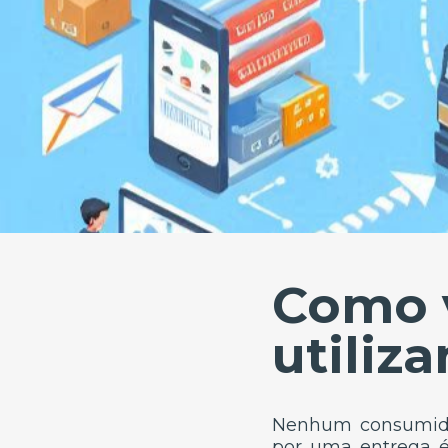
Como 
utiliz
Nenhum consumidor
por uma entrega é