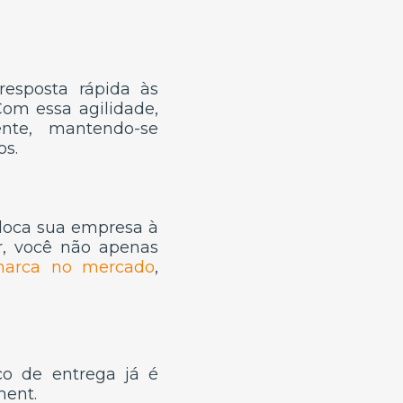
esposta rápida às
om essa agilidade,
nte, mantendo-se
os.
oloca sua empresa à
r, você não apenas
 marca no mercado
,
ço de entrega já é
ment.