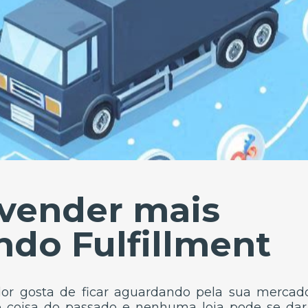
vender mais
ando Fulfillment
 gosta de ficar aguardando pela sua mercado
 coisa do passado e nenhuma loja pode se dar 