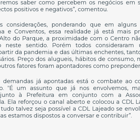
eremos saber como percebem os negócios em se
ectos positivos e negativos”, comentou.
as considerações, ponderando que em alguns 
ha e Conventos, essa realidade já está mais pr
Alto do Parque, a proximidade com o Centro não
o neste sentido. Porém todos considerara
rtir da pandemia e das últimas enchentes, tan
rios. Preço dos alugueis, hábitos de consumo, mo
utros fatores foram apontadores como preponder
s demandas já apontadas está o combate ao c
tro. “É um assunto que já nos envolvemos, 
 junto à Prefeitura em conjunto com a Assoc
da. Ela reforçou o canal aberto e colocou a CDL L
m tudo talvez seja possível a CDL Lajeado se envo
Mas estamos dispostos a conversar e contribuir”.