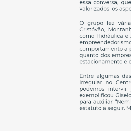
essa conversa, qu
valorizados, os asp
O grupo fez vári
Cristóvão, Montan
como Hidráulica e 
empreendedorism
comportamento a pa
quanto dos empresá
estacionamento e o
Entre algumas da
irregular no Cen
podemos intervir
exemplificou Gisel
para auxiliar. “Ne
estatuto a seguir. 