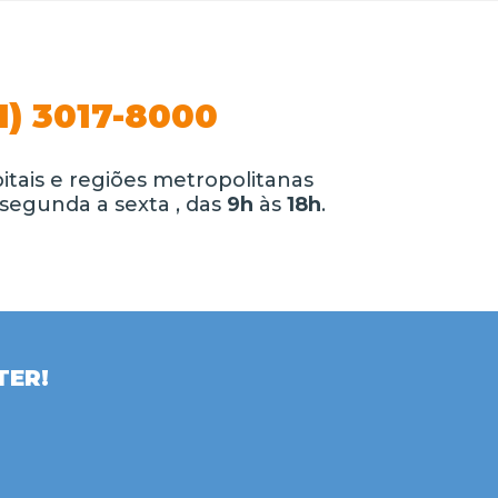
1) 3017-8000
itais e regiões metropolitanas
segunda a sexta , das
9h
às
18h
.
TER!