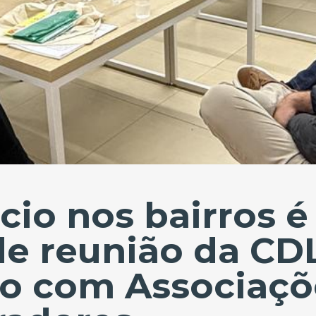
io nos bairros é
e reunião da CD
do com Associaçõ