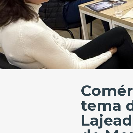
Comérc
tema d
Lajea