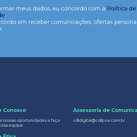
ormar meus dados, eu concordo com a
Política de
de
.
cordo em receber comunicações, ofertas persona
r.
e Conosco
Assessoria de Comunic
 nossas oportunidades e faça
cdldigital@cdlpoa.com.br
ossa equipe.
 Ética