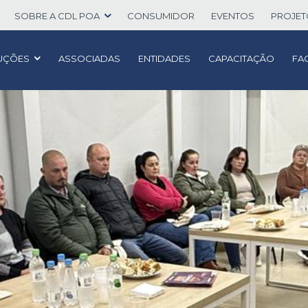
SOBRE A CDL POA
CONSUMIDOR
EVENTOS
PROJE
UÇÕES
ASSOCIADAS
ENTIDADES
CAPACITAÇÃO
FA