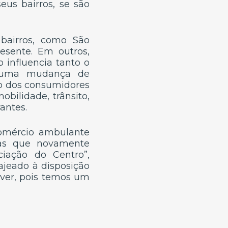
us bairros, se são
bairros, como São
esente. Em outros,
 influencia tanto o
m uma mudança de
to dos consumidores
bilidade, trânsito,
antes.
omércio ambulante
mas que novamente
iação do Centro”,
ajeado à disposição
lver, pois temos um