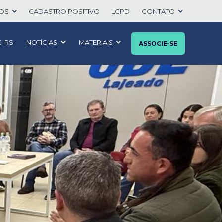
TOS
CADASTRO POSITIVO
LGPD
CONTATO
C-RS
NOTÍCIAS
MATERIAIS
ASSOCIE-SE