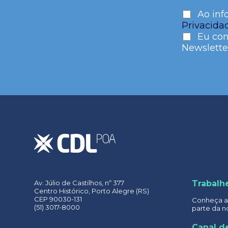
Ao inf
Privacida
Eu con
Newslette
Please
leave
this
field
empty.
Av. Júlio de Castilhos, nº 377
Trabalh
Centro Histórico, Porto Alegre (RS)
CEP 90030-131
Conheça as
(51) 3017-8000
parte da n
Canal de