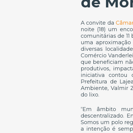
de Mo
A convite da
Câmara
noite (18) um enc
comunitárias de 11 
uma aproximação e
diversas localidad
Comércio Vanderlei
que beneficiam nã
produtivos, impac
iniciativa conto
Prefeitura de Laje
Ambiente, Valmir Z
do lixo.
“Em âmbito mund
descentralizado. 
Somos um polo regi
a intenção é sempr