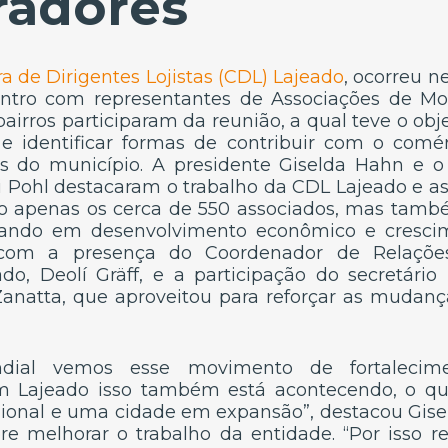
radores
 de Dirigentes Lojistas (CDL) Lajeado
, ocorreu n
ontro com representantes de Associações de Mor
bairros participaram da reunião, a qual teve o obj
 identificar formas de contribuir com o comérc
es do município. A presidente Giselda Hahn e o
 Pohl destacaram o trabalho da CDL Lajeado e as
o apenas os cerca de 550 associados, mas també
tando em desenvolvimento econômico e cresci
u com a presença do Coordenador de Relações 
ado, Deolí Gräff, e a participação do secretári
anatta, que aproveitou para reforçar as mudan
ial vemos esse movimento de fortalecim
Em Lajeado isso também está acontecendo, o que
onal e uma cidade em expansão”, destacou Gise
e melhorar o trabalho da entidade. “Por isso 