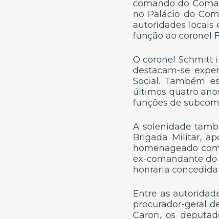
comando do Comando
no Palácio do Comé
autoridades locais 
função ao coronel F
O coronel Schmitt i
destacam-se exper
Social. Também es
últimos quatro anos
funções de subcom
A solenidade tamb
Brigada Militar, a
homenageado com u
ex-comandante do C
honraria concedida p
Entre as autoridade
procurador-geral de
Caron, os deputad