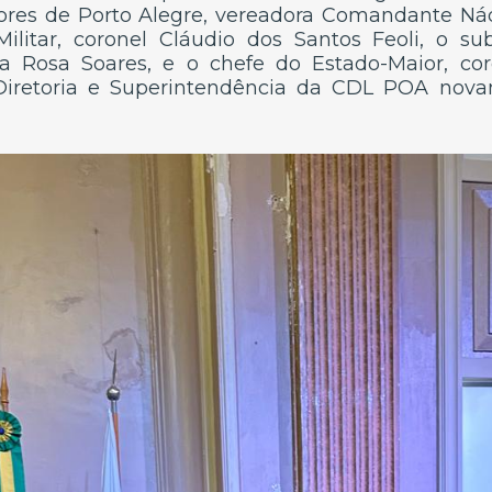
res de Porto Alegre, vereadora Comandante Ná
ilitar, coronel Cláudio dos Santos Feoli, o s
a Rosa Soares, e o chefe do Estado-Maior, cor
 Diretoria e Superintendência da CDL POA nova