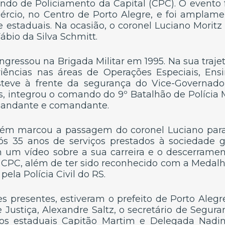
 de Policiamento da Capital (CPC). O evento fo
rcio, no Centro de Porto Alegre, e foi amplame
e estaduais. Na ocasião, o coronel Luciano Morit
ábio da Silva Schmitt.
ngressou na Brigada Militar em 1995. Na sua traje
iências nas áreas de Operações Especiais, En
teve à frente da segurança do Vice-Governado
, integrou o comando do 9º Batalhão de Polícia M
andante e comandante.
ém marcou a passagem do coronel Luciano para 
pós 35 anos de serviços prestados à sociedade ga
m vídeo sobre a sua carreira e o descerramen
PC, além de ter sido reconhecido com a Medalh
ela Polícia Civil do RS.
s presentes, estiveram o prefeito de Porto Alegr
 Justiça, Alexandre Saltz, o secretário de Segur
os estaduais Capitão Martim e Delegada Nadin