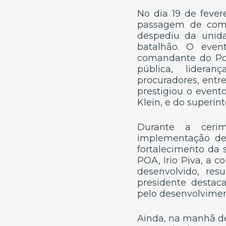
No dia 19 de fever
passagem de coma
despediu da unid
batalhão. O even
comandante do Pol
pública, lideran
procuradores, entr
prestigiou o evento
Klein, e do superin
Durante a ceri
implementação de 
fortalecimento da
POA, Irio Piva, a 
desenvolvido, res
presidente destaca
pelo desenvolvimen
Ainda, na manhã de