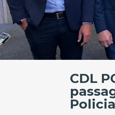
CDL PO
passa
Polici