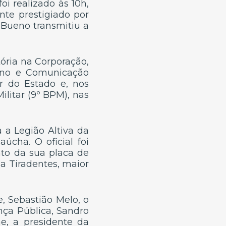
i realizado às 10h,
nte prestigiado por
z Bueno transmitiu a
tória na Corporação,
sino e Comunicação
r do Estado e, nos
ilitar (9º BPM), nas
a Legião Altiva da
úcha. O oficial foi
to da sua placa de
a Tiradentes, maior
e, Sebastião Melo, o
ança Pública, Sandro
e, a presidente da