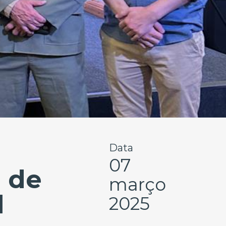
Data
07
 de
março
l
2025