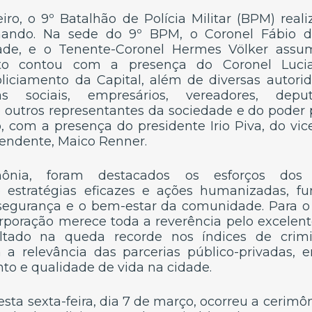
eiro, o 9º Batalhão de Polícia Militar (BPM) real
ndo. Na sede do 9º BPM, o Coronel Fábio da
ade, e o Tenente-Coronel Hermes Völker ass
to contou com a presença do Coronel Luci
iciamento da Capital, além de diversas autori
ças sociais, empresários, vereadores, deputa
e outros representantes da sociedade e do poder
, com a presença do presidente Irio Piva, do vic
tendente, Maico Renner.
mônia, foram destacados os esforços dos
estratégias eficazes e ações humanizadas, f
 segurança e o bem-estar da comunidade. Para o
corporação merece toda a reverência pelo excelen
ultado na queda recorde nos índices de crimi
 a relevância das parcerias público-privadas,
to e qualidade de vida na cidade.
sta sexta-feira, dia 7 de março, ocorreu a cerim